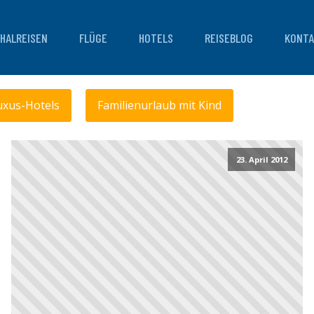
HALREISEN
FLÜGE
HOTELS
REISEBLOG
KONTA
uxus-Hotels
Familienurlaub mit Kind
23. April 2012