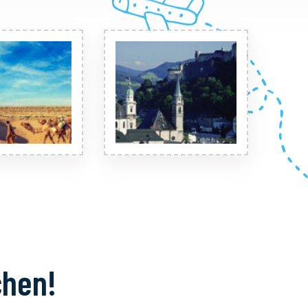
chen!