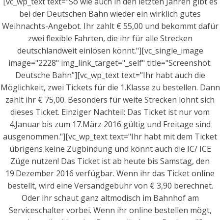
[vc_wp_text text="So wie auch in den letzten Jahren gibt es
bei der Deutschen Bahn wieder ein wirklich gutes
Weihnachts-Angebot. Ihr zahlt € 55,00 und bekommt dafür
zwei flexible Fahrten, die ihr für alle Strecken
deutschlandweit einlösen könnt."][vc_single_image
image="2228" img_link_target="_self" title="Screenshot:
Deutsche Bahn"][vc_wp_text text="Ihr habt auch die
Möglichkeit, zwei Tickets für die 1.Klasse zu bestellen. Dann
zahlt ihr € 75,00. Besonders für weite Strecken lohnt sich
dieses Ticket. Einziger Nachteil: Das Ticket ist nur vom
4.Januar bis zum 17.März 2016 gültig und Freitage sind
ausgenommen."][vc_wp_text text="Ihr habt mit dem Ticket
übrigens keine Zugbindung und könnt auch die IC/ ICE
Züge nutzen! Das Ticket ist ab heute bis Samstag, den
19.Dezember 2016 verfügbar. Wenn ihr das Ticket online
bestellt, wird eine Versandgebühr von € 3,90 berechnet.
Oder ihr schaut ganz altmodisch im Bahnhof am
Serviceschalter vorbei. Wenn ihr online bestellen mögt,