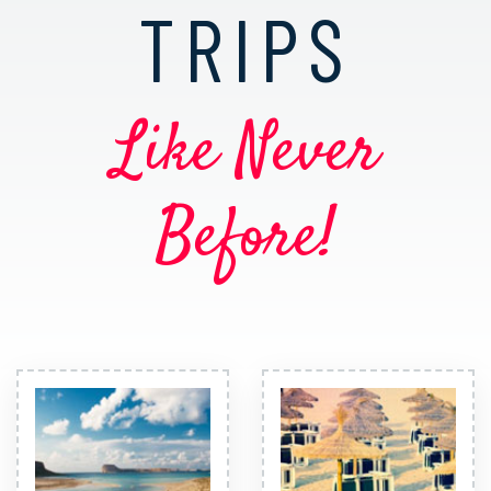
TRIPS
Like Never
Before!