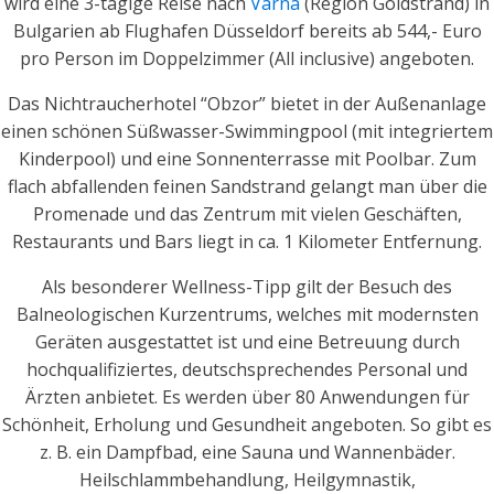
wird eine 3-tägige Reise nach
Varna
(Region Goldstrand) in
Bulgarien ab Flughafen Düsseldorf bereits ab 544,- Euro
pro Person im Doppelzimmer (All inclusive) angeboten.
Das Nichtraucherhotel “Obzor” bietet in der Außenanlage
einen schönen Süßwasser-Swimmingpool (mit integriertem
Kinderpool) und eine Sonnenterrasse mit Poolbar. Zum
flach abfallenden feinen Sandstrand gelangt man über die
Promenade und das Zentrum mit vielen Geschäften,
Restaurants und Bars liegt in ca. 1 Kilometer Entfernung.
Als besonderer Wellness-Tipp gilt der Besuch des
Balneologischen Kurzentrums, welches mit modernsten
Geräten ausgestattet ist und eine Betreuung durch
hochqualifiziertes, deutschsprechendes Personal und
Ärzten anbietet. Es werden über 80 Anwendungen für
Schönheit, Erholung und Gesundheit angeboten. So gibt es
z. B. ein Dampfbad, eine Sauna und Wannenbäder.
Heilschlammbehandlung, Heilgymnastik,