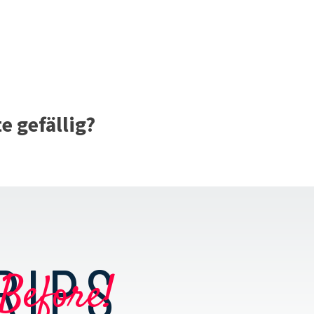
 gefällig?
RIPS
Before!