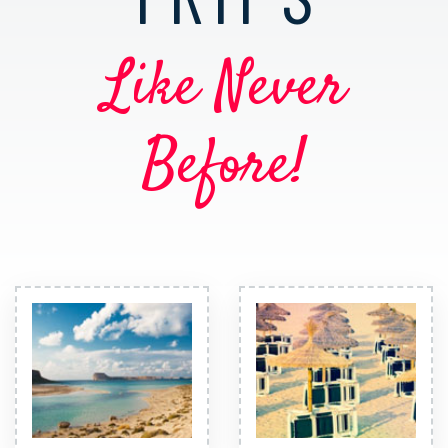
Like Never
Before!