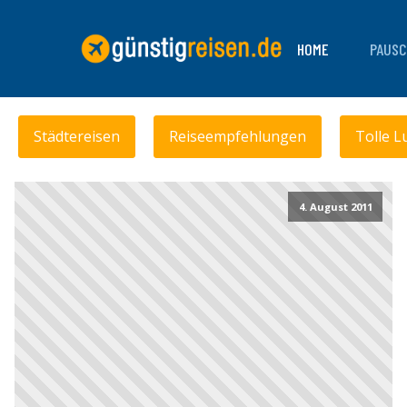
HOME
PAUSC
Städtereisen
Reiseempfehlungen
Tolle L
4. August 2011