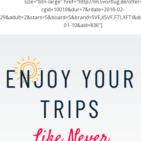
size="btn-large" href="http://lm.5vorflug.de/offer
rgid=10010&dur=7&rdate=2016-02-
29&adult=2&stars=5&board=5&brand=5VF,X5VF,FTI,XFTI&d
01-10&aid=836"]
ENJOY YOUR
TRIPS
Like Never