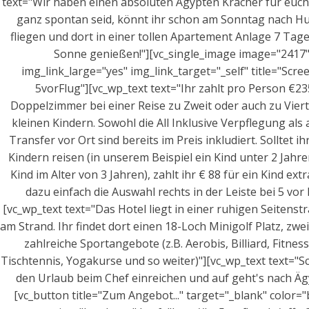
text="Wir haben einen absoluten Ägypten Kracher für euch
ganz spontan seid, könnt ihr schon am Sonntag nach H
fliegen und dort in einer tollen Apartement Anlage 7 Tage
Sonne genießen!"][vc_single_image image="2417
img_link_large="yes" img_link_target="_self" title="Scre
5vorFlug"][vc_wp_text text="Ihr zahlt pro Person €23
Doppelzimmer bei einer Reise zu Zweit oder auch zu Viert
kleinen Kindern. Sowohl die All Inklusive Verpflegung als
Transfer vor Ort sind bereits im Preis inkludiert. Solltet ih
Kindern reisen (in unserem Beispiel ein Kind unter 2 Jahre
Kind im Alter von 3 Jahren), zahlt ihr € 88 für ein Kind ext
dazu einfach die Auswahl rechts in der Leiste bei 5 vor F
[vc_wp_text text="Das Hotel liegt in einer ruhigen Seitenst
am Strand. Ihr findet dort einen 18-Loch Minigolf Platz, zwe
zahlreiche Sportangebote (z.B. Aerobis, Billiard, Fitnes
Tischtennis, Yogakurse und so weiter)"][vc_wp_text text="S
den Urlaub beim Chef einreichen und auf geht's nach Äg
[vc_button title="Zum Angebot..." target="_blank" color="