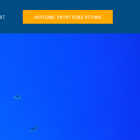
KT
HOTLINE: 09197 6282 977465