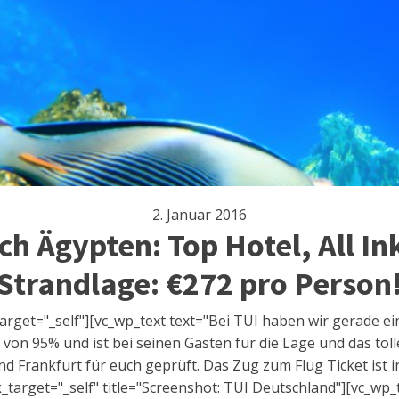
2. Januar 2016
h Ägypten: Top Hotel, All In
Strandlage: €272 pro Person
rget="_self"][vc_wp_text text="Bei TUI haben wir gerade ein
von 95% und ist bei seinen Gästen für die Lage und das tol
Frankfurt für euch geprüft. Das Zug zum Flug Ticket ist in
target="_self" title="Screenshot: TUI Deutschland"][vc_wp_te