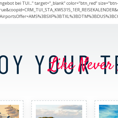
Angebot bei TUI..." target="_blank" color="btn_red" size
ues=true&coopid=CRM_TUI_STA_KW5315_1ER_REISEKALE
ureAirportsOffer=AMS%3BSXF%3BTXL%3BDTM%3BDUS%3BC
OY YOUR T
Like Never 