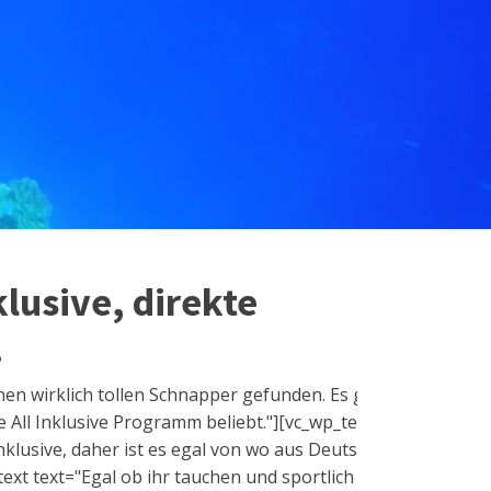
klusive, direkte
!
en wirklich tollen Schnapper gefunden. Es gäbe auch noch ei
le All Inklusive Programm beliebt."][vc_wp_text text="Ihr 
klusive, daher ist es egal von wo aus Deutschland ihr kommt
xt text="Egal ob ihr tauchen und sportlich sein wollt oder 