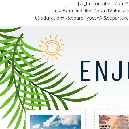
[vc_button title="Zum 
useExtendedFilterDefaultVal
05&duration=7&boardTypes=AI&depart
ENJ