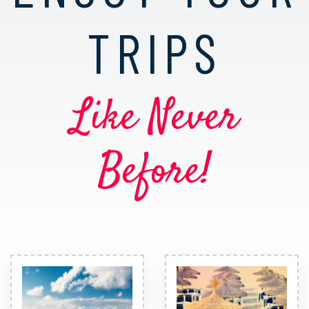
TRIPS
Like Never
Before!