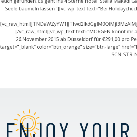
euch gefunden. Es geht ins 4 Sterne Hotel 'Stella Makadi 
Seele baumeln lassen."][vc_wp_text text="Bei Holidayche
[vc_raw_html]JTNDaWZyYW1lJTIwd2lkdGglM0QlMjI3MzA
[/vc_raw_html][vc_wp_text text="MORGEN könnt ihr ab 
26.November 2015 ab Düsseldorf für €291,00 pro Pers
target="_blank" color="btn_orange" size="btn-large" 
SCN-STR-NR
ENJOY YOUR