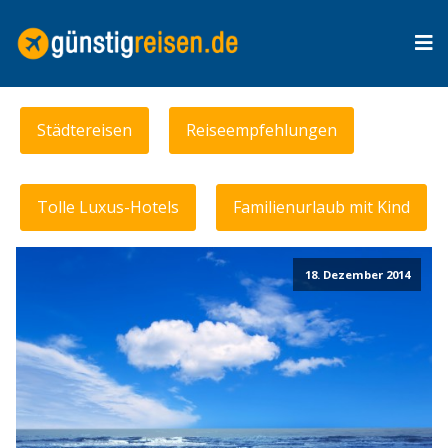
Städtereisen
Reiseempfehlungen
Tolle Luxus-Hotels
Familienurlaub mit Kind
18. Dezember 2014