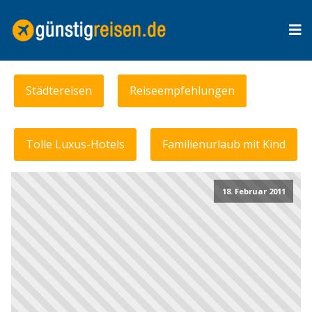
Städtereisen
Reiseempfehlungen
Tolle Luxus-Hotels
Familienurlaub mit Kind
18. Februar 2011