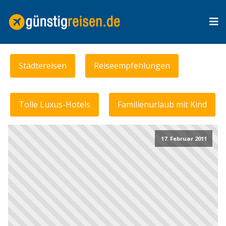
Städtereisen
Reiseempfehlungen
Tolle Luxus-Hotels
Familienurlaub mit Kind
17. Februar 2011