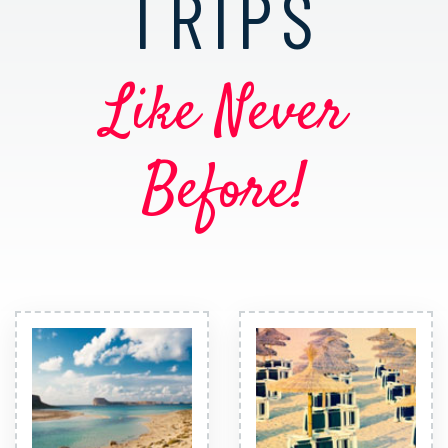
TRIPS
Like Never
Before!