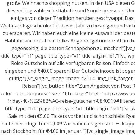
große Weihnachtsshopping nutzen. In den USA bieten G
diesem Tag zahlreiche Rabatte und Sonderpreise an. Und
einiges von dieser Tradition herüber geschwappt. Das i
Weihnachtsgeschenke für dieses Jahr zu besorgen und sic
zu ersparen. Wir haben euch eine kleine Auswahl der bes
Habt ihr auch noch ein tolles Angebot gefunden? Ab in d
gegenseitig, die besten Schnäppchen zu machen!"][vc_te
title_type="h1" page_title_type="v1" title_align="left"][vc_w
Reise Gutschein auf alle verfügbaren Reisen. Einfach
eingeben und €40,00 sparen! Der Gutscheincode ist sogar
gültig."][vc_single_image image="2114" img_link_target="
Reisen"][vc_button title="Zum Angebot von Post Re
color="btn_turquoise" size="btn-large" href="http://www.pos
friday-40-%E2%82%AC-reise-gutschein-8840919#filtered"][
title_type="h1" page_title_type="v1" title_align="left"][vc_
Sale mit den €5,00 Tickets vorbei und schon schiebt Ry
hinterher: Flüge für €2,00!!! Wir haben es getestet. Es kla
nach Stockholm für €4,00 im Januar. "][vc_single_image ima