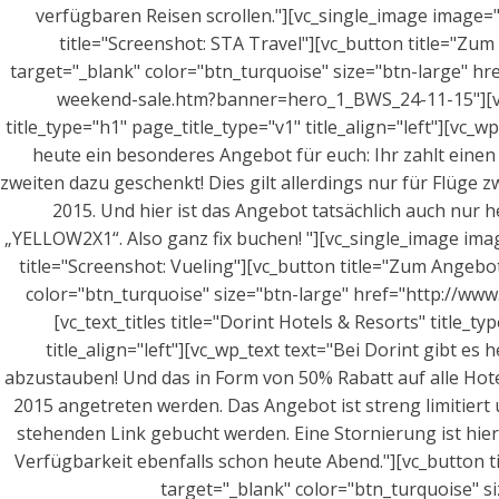
verfügbaren Reisen scrollen."][vc_single_image image="
title="Screenshot: STA Travel"][vc_button title="Zum
target="_blank" color="btn_turquoise" size="btn-large" hre
weekend-sale.htm?banner=hero_1_BWS_24-11-15"][vc_t
title_type="h1" page_title_type="v1" title_align="left"][vc_w
heute ein besonderes Angebot für euch: Ihr zahlt eine
zweiten dazu geschenkt! Dies gilt allerdings nur für Flüge
2015. Und hier ist das Angebot tatsächlich auch nur
„YELLOW2X1“. Also ganz fix buchen! "][vc_single_image ima
title="Screenshot: Vueling"][vc_button title="Zum Angebot
color="btn_turquoise" size="btn-large" href="http://www.
[vc_text_titles title="Dorint Hotels & Resorts" title_t
title_align="left"][vc_wp_text text="Bei Dorint gibt e
abzustauben! Und das in Form von 50% Rabatt auf alle Hote
2015 angetreten werden. Das Angebot ist streng limitiert
stehenden Link gebucht werden. Eine Stornierung ist hier
Verfügbarkeit ebenfalls schon heute Abend."][vc_button t
target="_blank" color="btn_turquoise" si