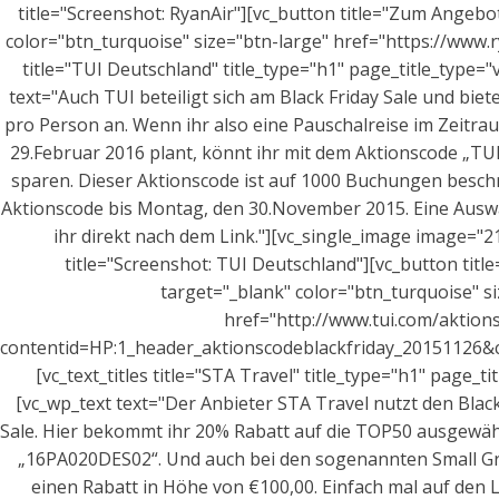
title="Screenshot: RyanAir"][vc_button title="Zum Angebot
color="btn_turquoise" size="btn-large" href="https://www.ry
title="TUI Deutschland" title_type="h1" page_title_type="v1
text="Auch TUI beteiligt sich am Black Friday Sale und bie
pro Person an. Wenn ihr also eine Pauschalreise im Zeit
29.Februar 2016 plant, könnt ihr mit dem Aktionscode „TU
sparen. Dieser Aktionscode ist auf 1000 Buchungen besch
Aktionscode bis Montag, den 30.November 2015. Eine Auswa
ihr direkt nach dem Link."][vc_single_image image="21
title="Screenshot: TUI Deutschland"][vc_button titl
target="_blank" color="btn_turquoise" si
href="http://www.tui.com/aktion
contentid=HP:1_header_aktionscodeblackfriday_20151126
[vc_text_titles title="STA Travel" title_type="h1" page_tit
[vc_wp_text text="Der Anbieter STA Travel nutzt den Blac
Sale. Hier bekommt ihr 20% Rabatt auf die TOP50 ausgewäh
„16PA020DES02“. Und auch bei den sogenannten Small Gro
einen Rabatt in Höhe von €100,00. Einfach mal auf den Li