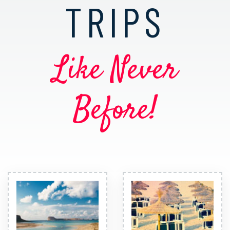
TRIPS
Like Never
Before!