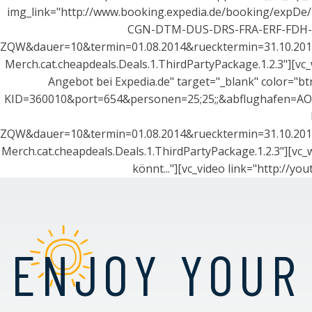
img_link="http://www.booking.expedia.de/booking/expD
CGN-DTM-DUS-DRS-FRA-ERF-FDH
ZQW&dauer=10&termin=01.08.2014&ruecktermin=31.10.201
Merch.cat.cheapdeals.Deals.1.ThirdPartyPackage.1.2.3"][vc
Angebot bei Expedia.de" target="_blank" color="b
KID=360010&port=654&personen=25;25;;&abflughafen=
ZQW&dauer=10&termin=01.08.2014&ruecktermin=31.10.201
Merch.cat.cheapdeals.Deals.1.ThirdPartyPackage.1.2.3"][vc_
könnt..."][vc_video link="http://
ENJOY YOUR