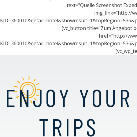
text="Quelle Screenshot Exped
img_link="http://
KID=360010&detail=hotel&showresult=1&topRegion=536&p
[vc_button title="Zum Angebot be
href="http://ww
KID=360010&detail=hotel&showresult=1&topRegion=536&p
[vc_wp_te
ENJOY YOUR
TRIPS