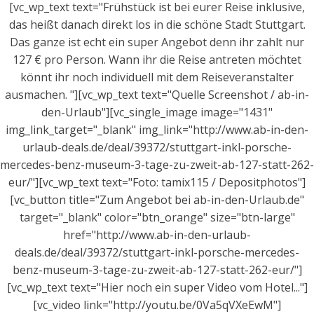
[vc_wp_text text="Frühstück ist bei eurer Reise inklusive,
das heißt danach direkt los in die schöne Stadt Stuttgart.
Das ganze ist echt ein super Angebot denn ihr zahlt nur
127 € pro Person. Wann ihr die Reise antreten möchtet
könnt ihr noch individuell mit dem Reiseveranstalter
ausmachen. "][vc_wp_text text="Quelle Screenshot / ab-in-
den-Urlaub"][vc_single_image image="1431"
img_link_target="_blank" img_link="http://www.ab-in-den-
urlaub-deals.de/deal/39372/stuttgart-inkl-porsche-
mercedes-benz-museum-3-tage-zu-zweit-ab-127-statt-262-
eur/"][vc_wp_text text="Foto: tamix115 / Depositphotos"]
[vc_button title="Zum Angebot bei ab-in-den-Urlaub.de"
target="_blank" color="btn_orange" size="btn-large"
href="http://www.ab-in-den-urlaub-
deals.de/deal/39372/stuttgart-inkl-porsche-mercedes-
benz-museum-3-tage-zu-zweit-ab-127-statt-262-eur/"]
[vc_wp_text text="Hier noch ein super Video vom Hotel..."]
[vc_video link="http://youtu.be/0Va5qVXeEwM"]